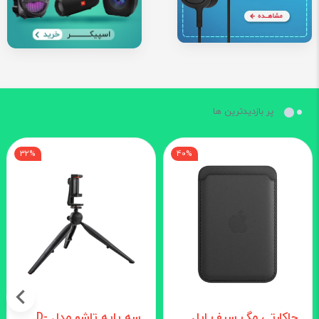
پر بازدیدترین ها
32%
40%
جاکارتی مگ سیف اپل
سه پایه تاشو مدل D-