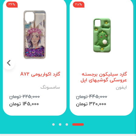
36%
28%
گارد سیلیکون برجسته
گارد اکواریومی A72
عروسکی گوشیهای اپل
ایفون
سامسونگ
445,000 تومان
225,000 تومان
320,000 تومان
145,000 تومان