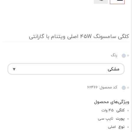
کلگی سامسونگ 45W اصلی ویتنام با گارانتی
رنگ
کد محصول: 62466
کلگی
45 وات
پورت
تایپ سی
نوع
اصلی