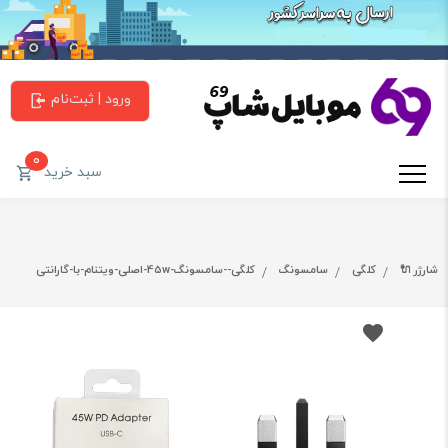
ورود | ثبت‌نام
0
سبد خرید
شارژر 🔌
کلگی
سامسونگ
کلگی--سامسونگ-45w-اصلی-ویتنام-با-گارانتی