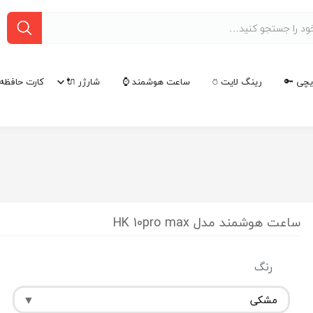
چی 🔑
رینگ لایت ⍥
ساعت هوشمند ⌚
شارژر 🔌
کارت حافظه 
ساعت هوشمند مدل HK 10pro max
رنگ