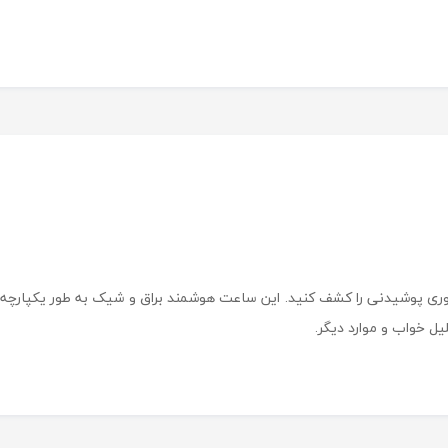
 چند منظوره HK10 Pro Max، آخرین فناوری پوشیدنی را کشف کنید. این ساعت هوشمند براق و شیک ب
یل خواب و موارد دیگر.