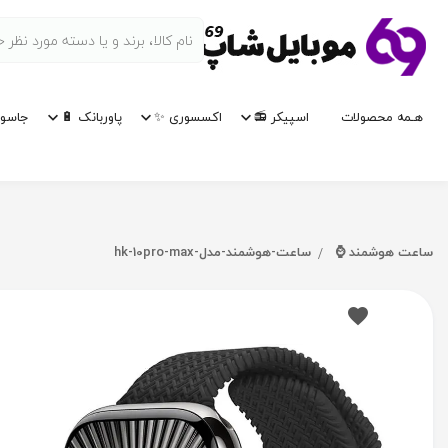
هـمه محصولات
اسپیکر 📻
اکسسوری ✨
پاوربانک 🔋
جاسوی
ساعت هوشمند ⌚
ساعت-هوشمند-مدل-hk-10pro-max