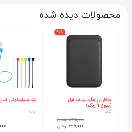
محصولات دیده شده
40%
جاکارتی مگ سیف اپل
بند سیلیکونی ایرپا
(تنوع 9 رنگ)
کیف
ایرپاد
545,000 تومان
325,000 تومان
44,000