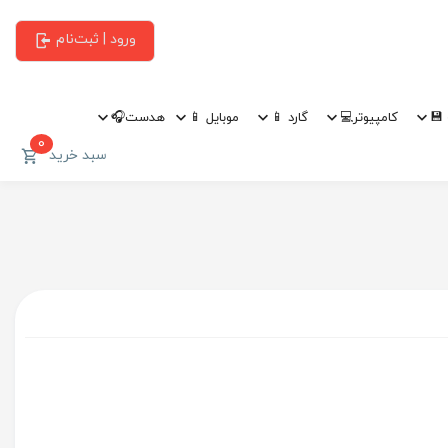
ورود | ثبت‌نام
💾
کامپیوتر💻
گارد 📱
موبایل 📱
هدست🎧
0
سبد خرید