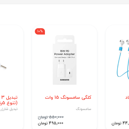
10%
د
کلگی سامسونگ 15 وات
(تنوع 5رنگ)
سامسونگ
تبدیل شارژر
550,000 تومان
 تومان
495,000 تومان