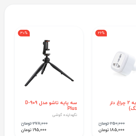
30%
26%
تبدیل 3 به 2 چراغ دار
سه پایه تاشو مدل D-909
Plus
نگهدارنده گوشی
250,000 تومان
278,000 تومان
185,000 تومان
195,000 تومان