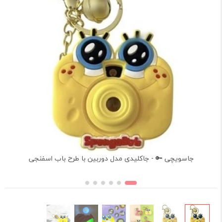
جاسویچی 🔑 - جاکلیدی مدل دوربین با طرح باب اسفنجی