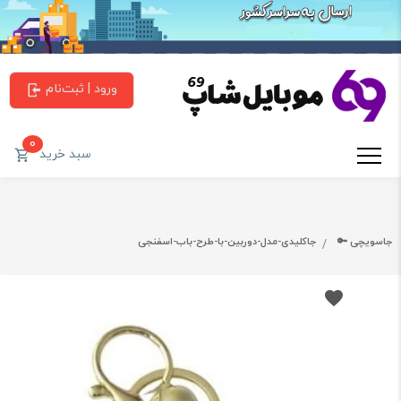
ورود | ثبت‌نام
0
سبد خرید
جاسویچی 🔑
جاکلیدی-مدل-دوربین-با-طرح-باب-اسفنجی