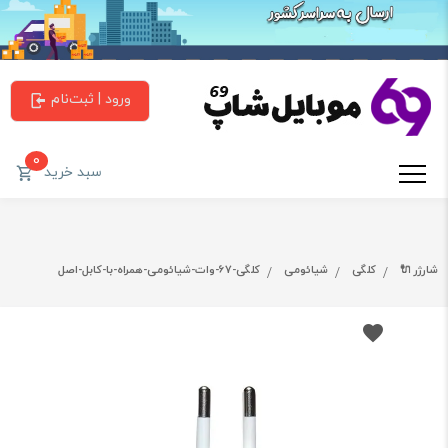
ورود | ثبت‌نام
0
سبد خرید
شارژر 🔌
کلگی
شیائومی
کلگی-67-وات-شیائومی-همراه-با-کابل-اصل