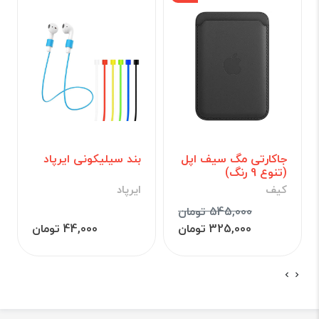
جاکارتی مگ سیف اپل
بند سیلیکونی ایرپاد
(تنوع 9 رنگ)
کیف
ایرپاد
545,000 تومان
325,000 تومان
44,000 تومان