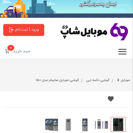
ورود | ثبت‌نام
0
سبد خرید
موبایل 📱
گوشی دکمه ایی
گوشی-موبایل-هانوفر-مدل-150