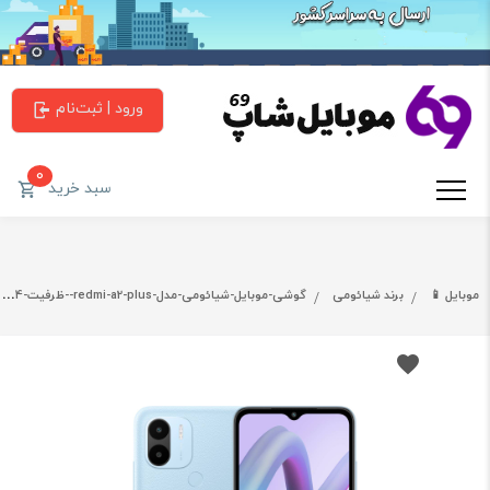
ورود | ثبت‌نام
0
سبد خرید
موبایل 📱
برند شیائومی
گوشی-موبایل-شیائومی-مدل-redmi-a2-plus--ظرفیت-64-گیگابایت-و-رم-3-گیگابایت-(مشکی)