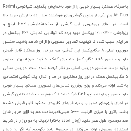
به‌صرفه، عملکرد بسیار خوبی را از خود به‌نمایش بگذارند. شیائومی Redmi
A2 Plus هم یکی از همین گوشی‌های هوشمند میان‌رده با ارزش خرید بالا
است. در نمای رو‌به‌رویی این گوشی از صفحه‌نمایشی 6.52 اینچ و
رزولوشن 720×1600 پیکسل بهره برده که توانایی نمایش 269 پیکسل در
هر اینچ سبب شده تا کیفیت تصاویر مطلوبی را از آن شاهد باشید. سنسور
دوربین اصلی 8 مگاپیکسل این گوشی هم در نور روز عملکرد قابل قبولی
دارد و سنسور 0.08 مگاپیکسل هم برای کمک به ثبت هرچه بهتر تصاویر
پرتره توسط سنسور دوربین اصلی در نظر گرفته شده است. دوربین سلفی
5 مگاپیکسل همک در نور روز عملکردی در حد و اندازه یک گوشی اقتصادی
به شما ارائه می‌کند و برای برقراری تماس‌های تصویری عملکرد بسیار خوبی
دارد. حضور پردازنده هلیو G36 شرکت مدیاتک هم سبب شده تا این گوشی
در اجرای بازی‌های محبوب و نرم‌افزار‌های کاربردی عملکرد قابل قبولی داشته
باشد. باتری با میزان ظرفیت 5000 میلی‌آمپر‌ساعت هم به ازای هر بار شارز
صد درصدی، طول عمر مفید (زمان آماده به‌کار) نزدیک به دو روز را در شرایط
استفاده معمولی ارائه می‌کند. در مجموع باید بگوییم که اگر به دنبال