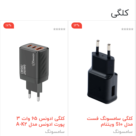
کلگی
شارژر 🔌
سامسونگ
17%
13%
اپل
تبدیل شارژر
شیائومی
برند
فقط کالاهای موجود
فیلتر براساس قیمت :
قیمت:
0 - 2,850,000
تومان
کلگی سامسونگ فست
کلگی ادونس 65 وات 3
مدل S10 ویتنام
پورت ادونس مدل A-K2
فیلتر
سامسونگ
سامسونگ