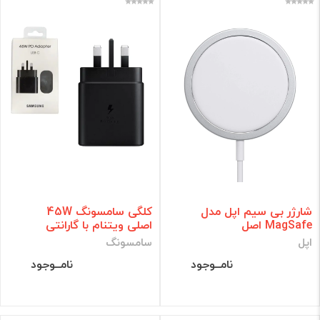
شارژر بی سیم اپل مدل
کلگی سامسونگ 45W
MagSafe اصل
اصلی ویتنام با گارانتی
اپل
سامسونگ
نامــوجود
نامــوجود