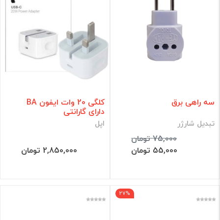
سه راهی برق
کلگی 20 وات ایفون BA
دارای گارانتی
تبدیل شارژر
اپل
75,000 تومان
55,000 تومان
2,850,000 تومان
27%