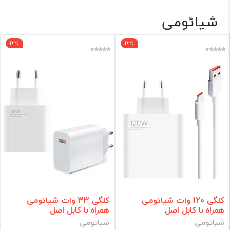
شیائومی
شارژر 🔌
16%
16%
فقط کالاهای موجود
فیلتر براساس قیمت :
قیمت:
0 - 1,550,000
تومان
فیلتر
کلگی 120 وات شیائومی
کلگی 33 وات شیائومی
همراه با کابل اصل
همراه با کابل اصل
شیائومی
شیائومی