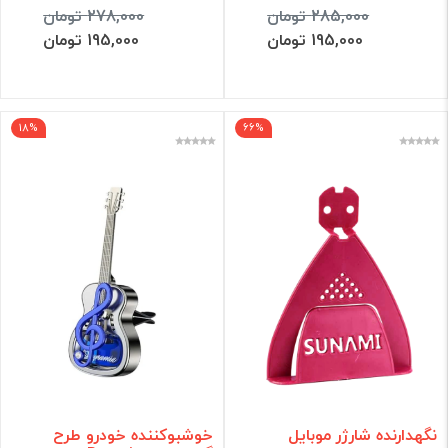
285,000 تومان
278,000 تومان
195,000 تومان
195,000 تومان
18%
66%
نگهدارنده شارژر موبایل
خوشبوکننده خودرو طرح