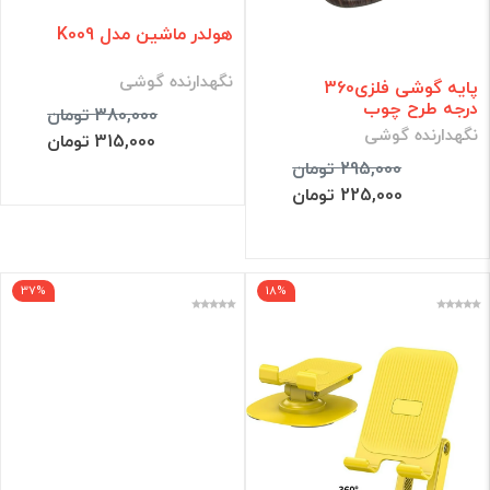
هولدر ماشین مدل K009
نگهدارنده گوشی
پایه گوشی فلزی360
درجه طرح چوب
380,000 تومان
نگهدارنده گوشی
315,000 تومان
295,000 تومان
225,000 تومان
37%
18%