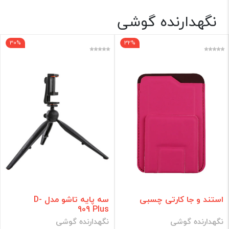
نگهدارنده گوشی
اکسسوری ✨
30%
32%
برند
فقط کالاهای موجود
فیلتر براساس قیمت :
قیمت:
0 - 540,000
تومان
فیلتر
استند و جا کارتی چسبی
سه پایه تاشو مدل D-
909 Plus
نگهدارنده گوشی
نگهدارنده گوشی