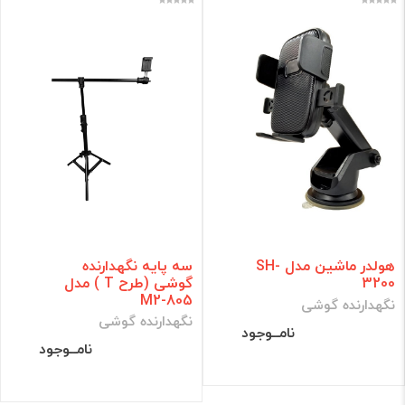
هولدر ماشین مدل SH-
سه پایه نگهدارنده
3200
گوشی (طرح T ) مدل
M2-805
نگهدارنده گوشی
نگهدارنده گوشی
نامــوجود
نامــوجود