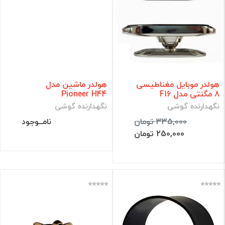
هولدر موبایل مغناطیسی
هولدر ماشین مدل
8 مگنتی مدل F16
Pioneer H44
نگهدارنده گوشی
نگهدارنده گوشی
335,000 تومان
نامــوجود
250,000 تومان