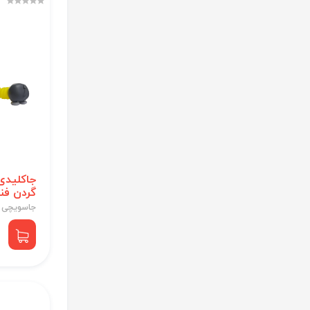
جاکلیدی
گردن ف
جاسویچی 