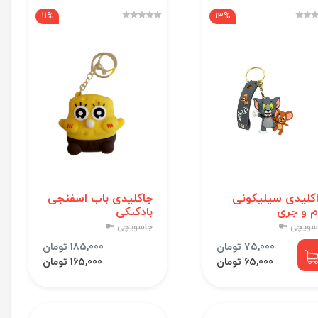
11%
13%
کلیدی سیلیکونی
جاکلیدی باب اسفنجی
م و جری
بادکنکی
سویچی 🔑
جاسویچی 🔑
75,000 تومان
185,000 تومان
65,000 تومان
165,000 تومان