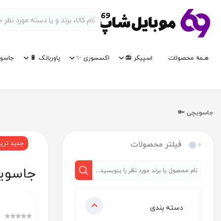
هـمه محصولات
اسپیکر 📻
اکسسوری ✨
پاوربانک 🔋
جاسوی
جاسویچی 🔑
فیلتر محصولات
جدید تری
جاسوی
دسته بندی