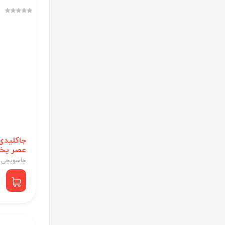
جاکلیدی
عصر یخب
جاسویچی 