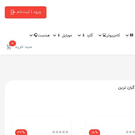
ورود | ثبت‌نام
💾
کامپیوتر💻
گارد 📱
موبایل 📱
هدست🎧
0
سبد خرید
گران ترین
32%
18%