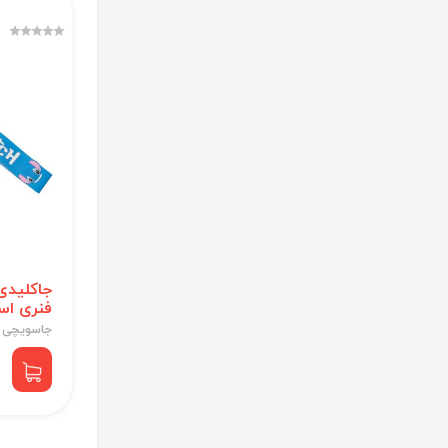
جاکلیدی
فنری اس
جاسویچی 