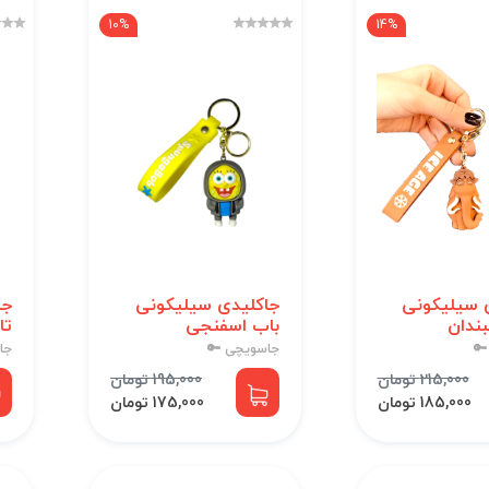
10%
14%
 سیلیکونی
جاکلیدی سیلیکونی
جا
ندان
باب اسفنجی
تا
🔑
جاسویچی 🔑
جا
215,000 تومان
195,000 تومان
185,000 تومان
175,000 تومان