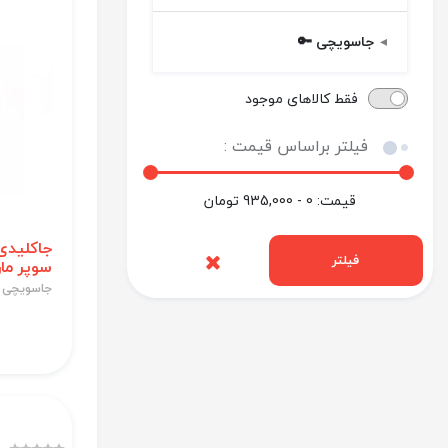
جاسویچی 🔑
فقط کالاهای موجود
فیلتر براساس قیمت :
قیمت:
0 - 935,000
تومان
جاکلیدی
فیلتر
سوپر مار
جاسویچی 