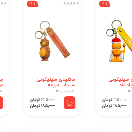
18%
14%
 سیلیکونی
جاکلیدی سیلیکونی
جا
پادشاه
سنجاب مزرعه
مر
🔑
جاسویچی 🔑
جا
215,000 تومان
225,000 تومان
185,000 تومان
185,000 تومان