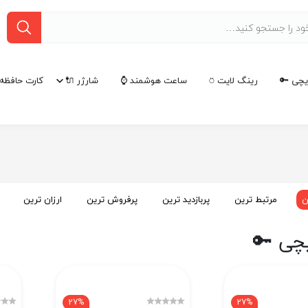
چی 🔑
رینگ لایت ⍥
ساعت هوشمند ⌚
شارژر 🔌
کارت حافظه 
ن
مرتبط ترین
پربازدید ترین
پرفروش ترین
ارزان ترین
چی 🔑
27%
27%