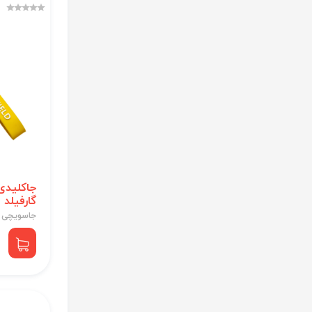
جاکلیدی
گارفیلد 
جاسویچی 