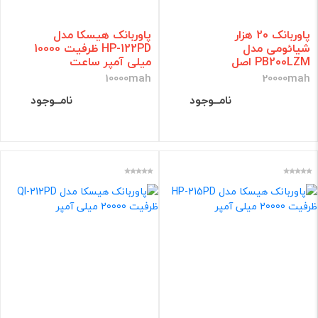
پاوربانک 20 هزار
پاوربانک هیسکا مدل
شیائومی مدل
HP-122PD ظرفیت 10000
PB200LZM اصل
میلی آمپر ساعت
10000mah
20000mah
نامــوجود
نامــوجود