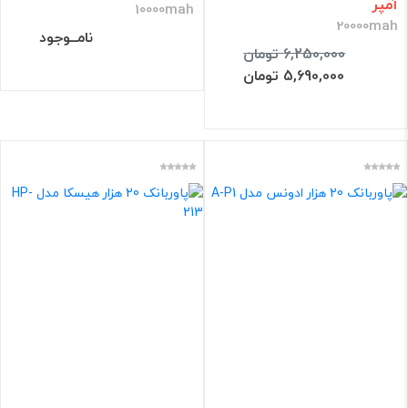
آمپر
10000mah
20000mah
نامــوجود
6,250,000 تومان
5,690,000 تومان