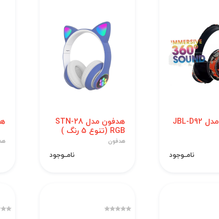
JBL-D9
هدفون مدل STN-28
هدف
RGB (تنوع 5 رنگ )
هدفون
هد
نامــوجود
نامــوجود