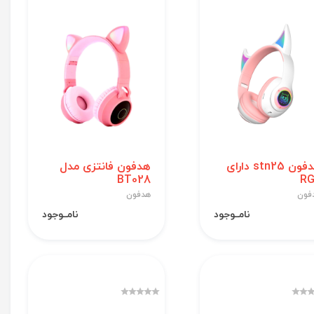
هدفون stn25 دارای
هدفون فانتزی مدل
BT028
R
فون
هدفون
نامــوجود
نامــوجود