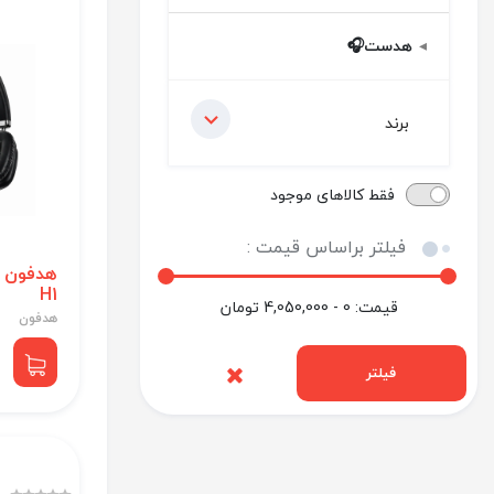
هدست🎧
برند
فقط کالاهای موجود
فیلتر براساس قیمت :
H1
قیمت:
0 - 4,050,000
تومان
هدفون
فیلتر