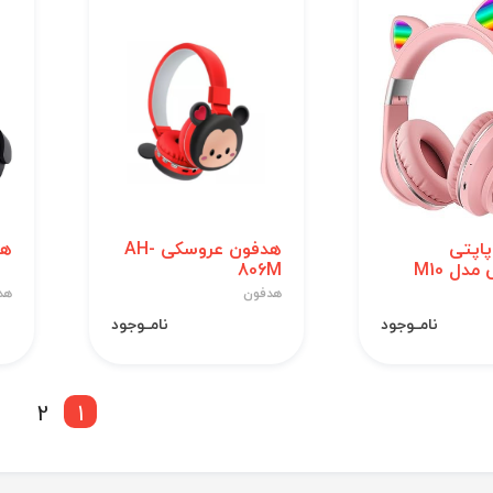
اپتی
هدفون عروسکی AH-
هدف
دل M10
806M
هدفون
هد
نامــوجود
نامــوجود
2
1