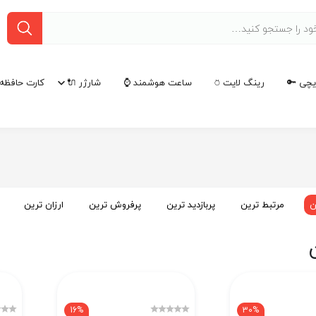
چی 🔑
رینگ لایت ⍥
ساعت هوشمند ⌚
شارژر 🔌
کارت حافظه 
ن
مرتبط ترین
پربازدید ترین
پرفروش ترین
ارزان ترین
16%
30%