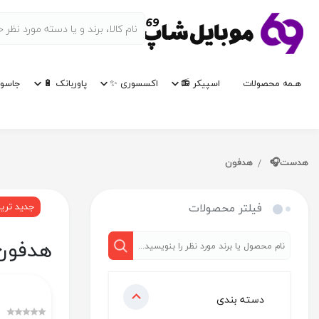
هـمه محصولات
اسپیکر 📻
اکسسوری ✨
پاوربانک 🔋
جاسوی
هدست🎧
هدفون
فیلتر محصولات
جدید تری
هدفون
دسته بندی