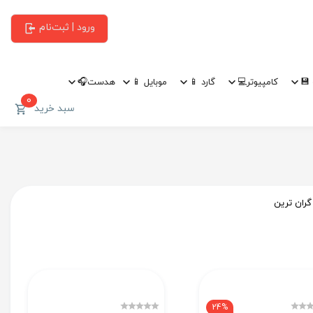
ورود | ثبت‌نام
💾
کامپیوتر💻
گارد 📱
موبایل 📱
هدست🎧
0
سبد خرید
گران ترین
24%