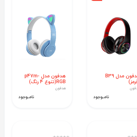
هدفون مدل B39
هدفون مدل p47m-
رمز)
RGB(تنوع 4 رنگ)
فون
هدفون
نامــوجود
نامــوجود