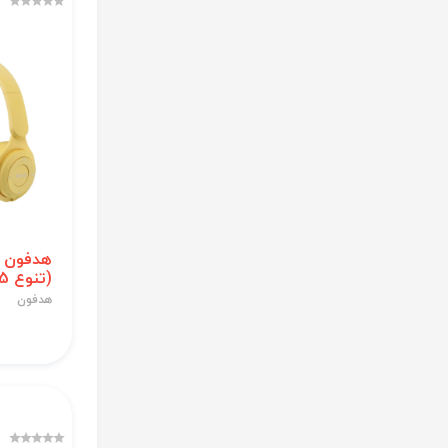
(تنوع 5 رنگ)
هدفون