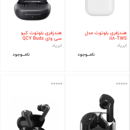
هندزفری بلوتوث مدل
هندزفری بلوتوث کیو
i18-TWS
سی وای QCY Buds
ایرپاد
ایرپاد
نامــوجود
نامــوجود