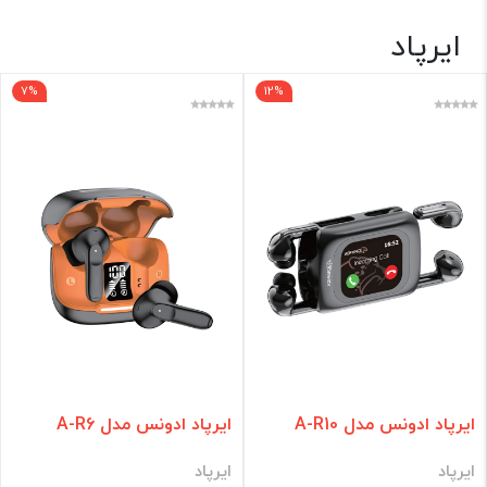
ایرپاد
هدست🎧
7%
12%
برند
فقط کالاهای موجود
فیلتر براساس قیمت :
قیمت:
0 - 5,390,000
تومان
فیلتر
ایرپاد ادونس مدل A-R10
ایرپاد ادونس مدل A-R6
ایرپاد
ایرپاد