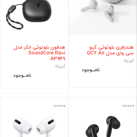
هندزفری بلوتوثی کیو
هدفون بلوتوثی انکر مدل
سی وای مدل QCY Air
SoundCore R50i
A3949
ایرپاد
ایرپاد
نامــوجود
نامــوجود