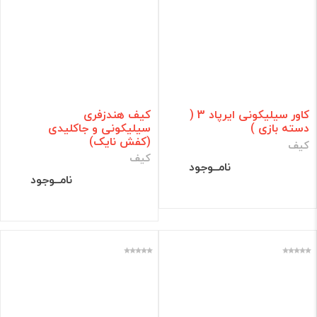
کاور سیلیکونی ایرپاد 3 (
کیف هندزفری
دسته بازی )
سیلیکونی و جاکلیدی
(کفش نایک)
کیف
کیف
نامــوجود
نامــوجود