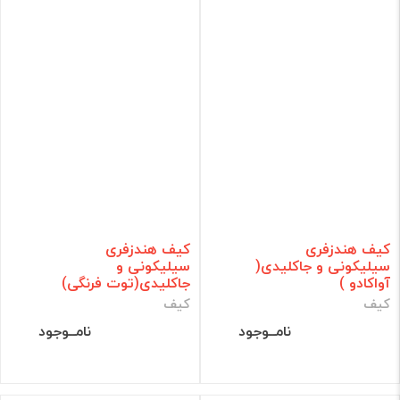
کیف هندزفری
کیف هندزفری
سیلیکونی و جاکلیدی(
سیلیکونی و
آواکادو )
جاکلیدی(توت فرنگی)
کیف
کیف
نامــوجود
نامــوجود