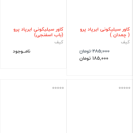
کاور سیلیکونی ایرپاد پرو
کاور سیلیکونی ایرپاد پرو
( چمدان )
(باب اسفنجی)
کیف
کیف
285,000 تومان
نامــوجود
185,000 تومان