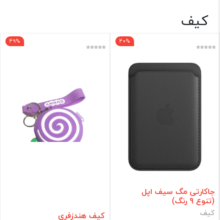
کیف
اکسسوری ✨
49%
40%
فقط کالاهای موجود
فیلتر براساس قیمت :
قیمت:
0 - 325,000
تومان
فیلتر
جاکارتی مگ سیف اپل
(تنوع 9 رنگ)
کیف
کیف هندزفری