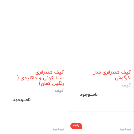
کیف هندزفری مدل
کیف هندزفری
خرگوش
سیلیکونی و جاکلیدی (
رنگین کمان)
کیف
کیف
نامــوجود
نامــوجود
33%