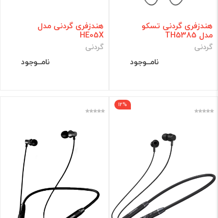
هندزفری گردنی تسکو
هندزفری گردنی مدل
مدل TH5385
HE05X
گردنی
گردنی
نامــوجود
نامــوجود
12%