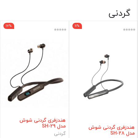
گردنی
هدست🎧
17%
11%
برند
فقط کالاهای موجود
فیلتر براساس قیمت :
قیمت:
0 - 1,780,000
تومان
فیلتر
هندزفری گردنی شوش
مدل SH-29
هندزفری گردنی شوش
مدل SH-28
گردنی