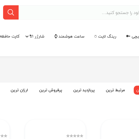
چی 🔑
رینگ لایت ⍥
ساعت هوشمند ⌚
شارژر 🔌
کارت حافظه 
ن
مرتبط ترین
پربازدید ترین
پرفروش ترین
ارزان ترین