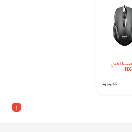
یسکا مدل
HX
نامــوجود
1