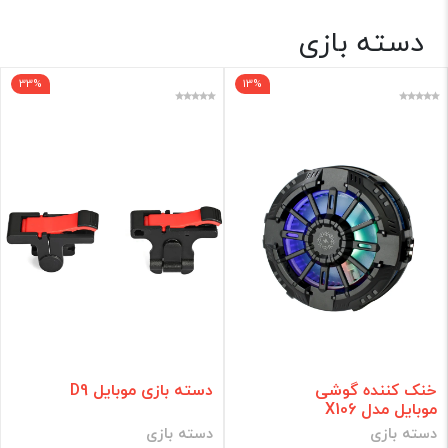
دسته بازی
اکسسوری ✨
33%
13%
فقط کالاهای موجود
فیلتر براساس قیمت :
قیمت:
0 - 1,115,000
تومان
فیلتر
خنک کننده گوشی
دسته بازی موبایل D9
موبایل مدل X106
دسته بازی
دسته بازی