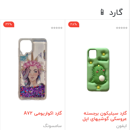
گارد 📱
گارد 📱
ایفون
36%
28%
شیائومی
سامسونگ
برند
فقط کالاهای موجود
فیلتر براساس قیمت :
قیمت:
0 - 320,000
تومان
گارد سیلیکون برجسته
گارد اکواریومی A72
عروسکی گوشیهای اپل
فیلتر
ایفون
سامسونگ