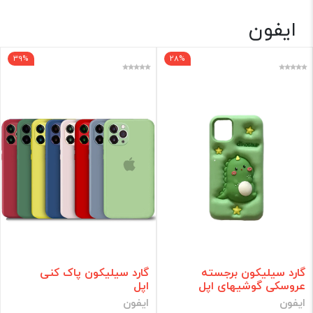
ایفون
گارد 📱
39%
28%
فقط کالاهای موجود
فیلتر براساس قیمت :
قیمت:
0 - 320,000
تومان
فیلتر
گارد سیلیکون برجسته
گارد سیلیکون پاک کنی
عروسکی گوشیهای اپل
اپل
ایفون
ایفون