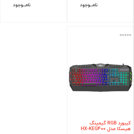
نامــوجود
نامــوجود
کیبورد RGB گیمینگ
هیسکا مدل HX-KEG400