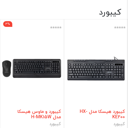
کیبورد
کامپیوتر💻
3%
برند
فقط کالاهای موجود
فیلتر براساس قیمت :
قیمت:
0 - 585,000
تومان
فیلتر
کیبورد هیسکا مدل HX-
کیبورد و ماوس هیسکا
KE200
مدل H-MK15W
کیبورد
کیبورد