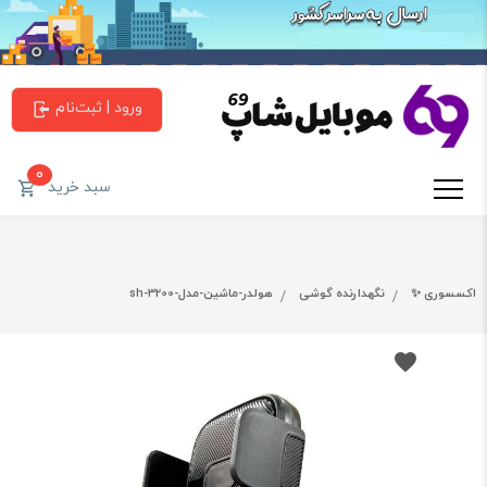
ورود | ثبت‌نام
0
سبد خرید
اکسسوری ✨
نگهدارنده گوشی
هولدر-ماشین-مدل-sh-3200