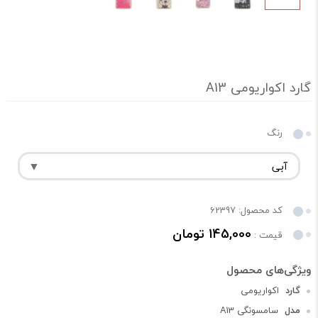
گارد اکواریومی A13
رنگ
کد محصول: 62397
145,000 تومان
قیمت :
گارد
اکواریومی
مدل
سامسونگی A13