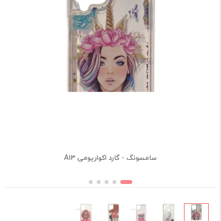
سامسونگ - گارد اکواریومی A13