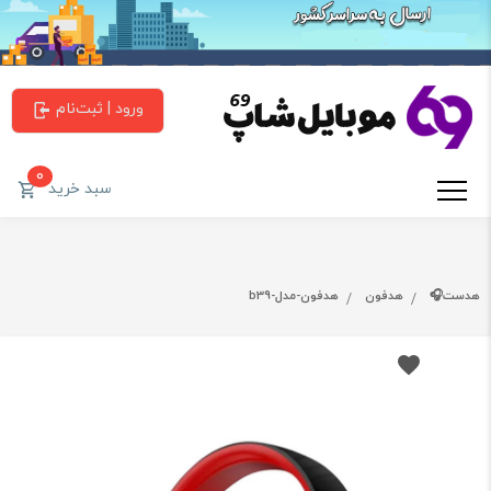
ورود | ثبت‌نام
0
سبد خرید
هدست🎧
هدفون
هدفون-مدل-b39