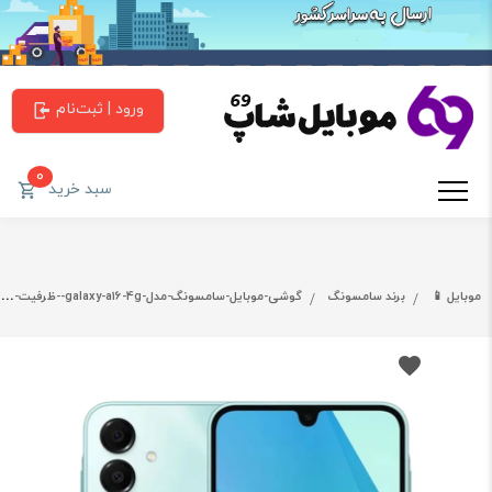
ورود | ثبت‌نام
0
سبد خرید
موبایل 📱
برند سامسونگ
گوشی-موبایل-سامسونگ-مدل-galaxy-a16-4g--ظرفیت-128-گیگابایت-و-رم-6-گیگابایت--ویتنام-(خاکستری)