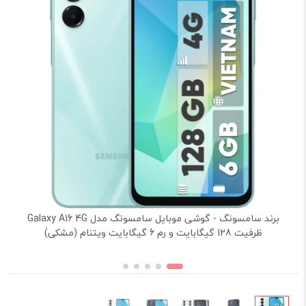
برند سامسونگ - گوشی موبایل سامسونگ مدل Galaxy A16 4G
ظرفیت 128 گیگابایت و رم 6 گیگابایت ویتنام (مشکی)