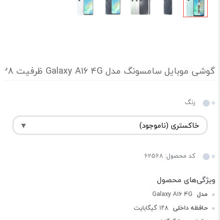
گوشی موبایل سامسونگ مدل Galaxy A16 4G ظرفیت 128 گیگابایت و رم 6 گیگابایت ویتنام (مشکی)
رنگ
کد محصول: 62568
مدل
Galaxy A۱۶ ۴G
حافظه داخلی
۱۲۸ گیگابایت