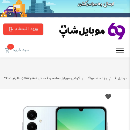
ورود | ثبت‌نام
0
سبد خرید
موبایل 📱
برند سامسونگ
گوشی-موبایل-سامسونگ-مدل-galaxy-a06--ظرفیت-64-گیگابایت-و-رم-4-گیگابایت-(مشکی)