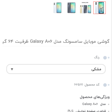
گوشی موبایل سامسونگ مدل Galaxy A06 ظرفیت 64 گیگابایت و رم 4 گیگابایت (مشکی) همراه با اداپتور 25 وات و گلس
رنگ
کد محصول: 62571
مدل
Galaxy A۰۶
فناوری صفحه‌ نمایش
PLS