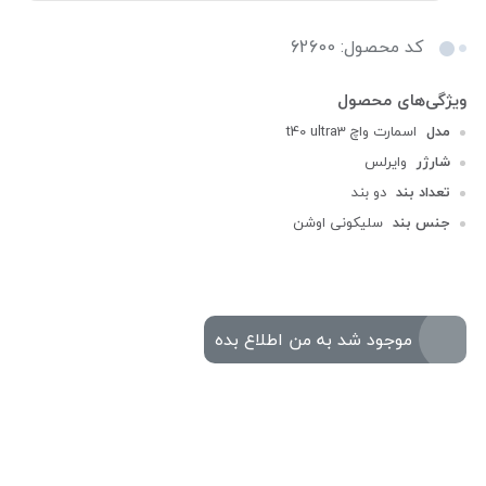
کد محصول: 62600
مدل
اسمارت واچ t40 ultra3
شارژر
وایرلس
تعداد بند
دو بند
جنس بند
سلیکونی اوشن
موجود شد به من اطلاع بده