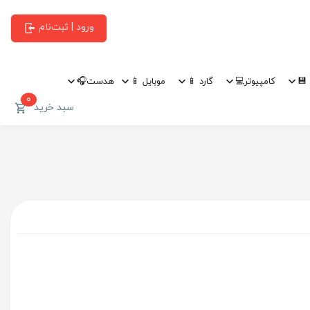
ورود | ثبت‌نام
💾
کامپیوتر💻
گارد 📱
موبایل 📱
هدست🎧
0
سبد خرید