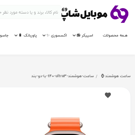
هـمه محصولات
اسپیکر 📻
اکسسوری ✨
پاوربانک 🔋
جاسوی
ساعت هوشمند ⌚
ساعت-هوشمند-t40-ultra3-با-دو-بند