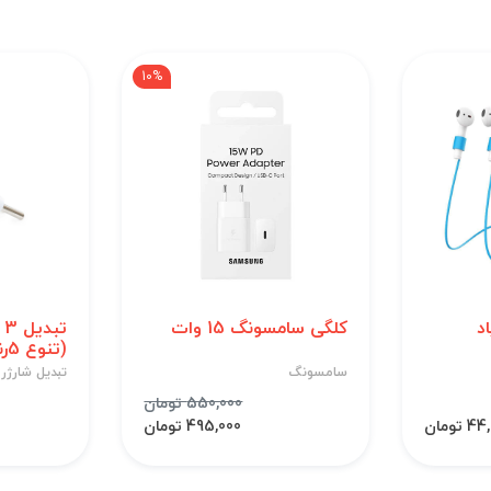
10%
د
کلگی سامسونگ 15 وات
(تنوع 5رنگ)
سامسونگ
تبدیل شارژر
550,000 تومان
 تومان
495,000 تومان