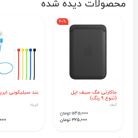
محصولات دیده شده
40%
جاکارتی مگ سیف اپل
بند سیلیکونی ایرپا
(تنوع 9 رنگ)
کیف
ایرپاد
545,000 تومان
325,000 تومان
44,000