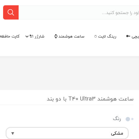
چی 🔑
رینگ لایت ⍥
ساعت هوشمند ⌚
شارژر 🔌
کارت حافظه 
ساعت هوشمند T40 Ultra3 با دو بند
رنگ