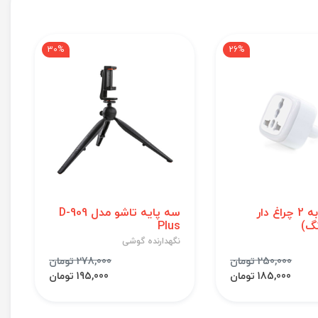
30%
26%
تبدیل 3 به 2 چراغ دار
سه پایه تاشو مدل D-909
Plus
نگهدارنده گوشی
250,000 تومان
278,000 تومان
185,000 تومان
195,000 تومان