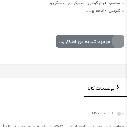
مناسب
انواع گوشی ، اسپیکر ، لوازم خانگی و ...
گارانتی
12ماهه ویستا
موجود شد به من اطلاع بده
توضیحات کالا
توضیحات کالا
محافظ برق هوشمند تایمردار مدل P103 از برند هادرون به طور کاملاً