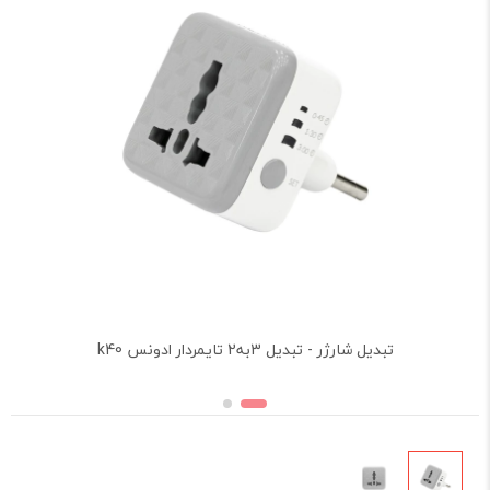
تبدیل شارژر - تبدیل 3به2 تایمردار ادونس k40