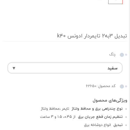
تبدیل 3به2 تایمردار ادونس k40
رنگ
کد محصول: 62650
نوع چندراهی برق و محافظ ولتاژ
تایمر ،محافظ ولتاژ
تنظیم زمان قطع جریان برق
از ۰.۴۵، ۱.۵ و ۳ ساعت
تبدیل
انواع دوشاخه برق