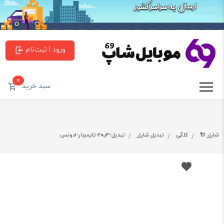
ورود | ثبت‌نام
0
سبد خرید
شارژر 🔌
کلگی
تبدیل شارژر
تبدیل-3به2-تایمردار-ادونس