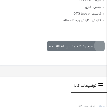
سرعت
USB 2.0
جنس
فلزی
قابلیت
OTG type c
گارانتی
گارانتی ویستا حافظه
موجود شد به من اطلاع بده
توضیحات کالا
توضیحات کالا