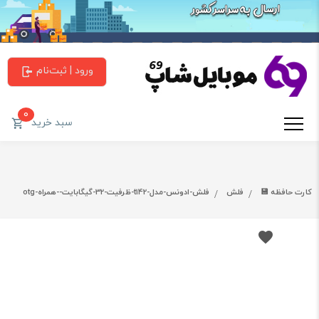
ورود | ثبت‌نام
0
سبد خرید
کارت حافظه 💾
فلش
فلش-ادونس-مدل-t142-ظرفیت-32-گیگابایت--همراه-otg