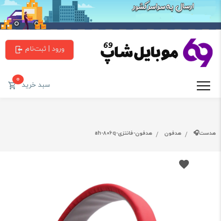
ورود | ثبت‌نام
0
سبد خرید
هدست🎧
هدفون
هدفون-فانتزی-ah-806q