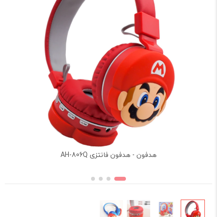
هدفون - هدفون فانتزی AH-806Q