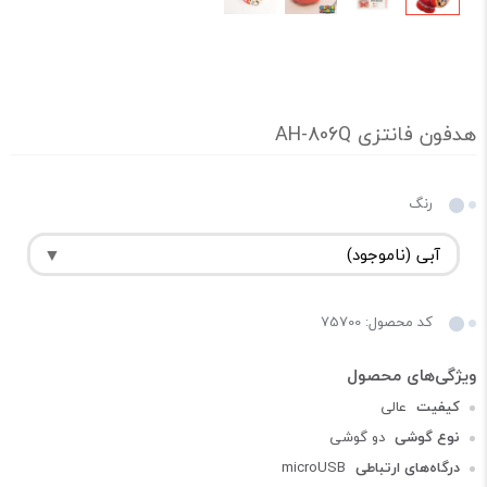
هدفون فانتزی AH-806Q
رنگ
کد محصول: 75700
کیفیت
عالی
نوع گوشی
دو گوشی
درگاه‌های ارتباطی
microUSB