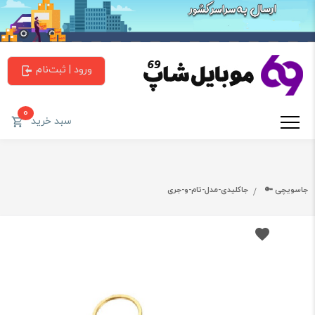
ورود | ثبت‌نام
0
سبد خرید
جاسویچی 🔑
جاکلیدی-مدل-تام-و-جری