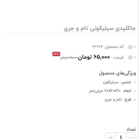
جاکلیدی سیلیکونی تام و جری
کد محصول: 62626
13%
65,000 تومان
قیمت :
75,000 تومان
جنس
سیلیکون
ابعاد
۷۰x۲۰x۲۰ میلی‌متر
طرح
تام و جری
تعداد