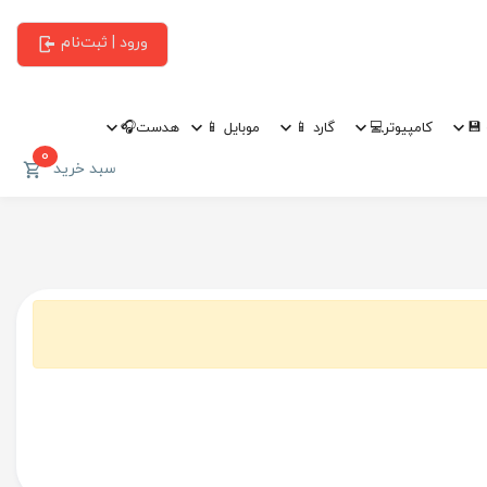
ورود | ثبت‌نام
💾
کامپیوتر💻
گارد 📱
موبایل 📱
هدست🎧
0
سبد خرید