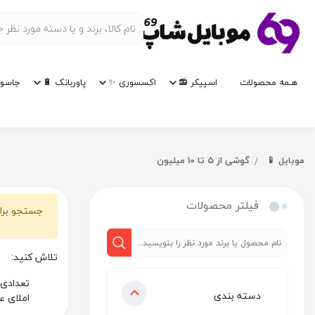
هـمه محصولات
اسپیکر 📻
اکسسوری ✨
پاوربانک 🔋
جاسوی
موبایل 📱
گوشی از 5 تا 10 میلیون
فیلتر محصولات
جستجو برای
تلاش کنید:
تعدادی 
دسته بندی
املای ع