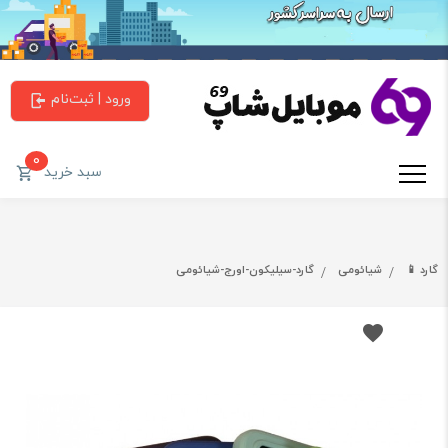
ورود | ثبت‌نام
0
سبد خرید
گارد 📱
شیائومی
گارد-سیلیکون-اورج-شیائومی