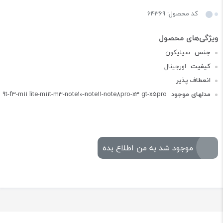
کد محصول: 64369
جنس
سیلیکون
کیفیت
اورجینال
انعطاف پذیر
مدلهای موجود
9t-f3-m11 lite-m11t-m3-note10-note11-note8pro-x3 gt-x5pro
موجود شد به من اطلاع بده