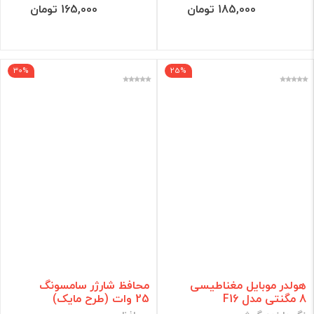
185,000 تومان
165,000 تومان
30%
25%
هولدر موبایل مغناطیسی
محافظ شارژر سامسونگ
8 مگنتی مدل F16
25 وات (طرح مایک)