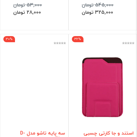
545,000 تومان
53,000 تومان
فیلتر
325,000 تومان
28,000 تومان
30%
32%
استند و جا کارتی چسبی
سه پایه تاشو مدل D-