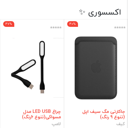
اکسسوری ✨
اکسسوری ✨
دسته بازی
47%
40%
نگهدارنده گوشی
محافظ
لامپ
پنکه
کیف
برند
فقط کالاهای موجود
فیلتر براساس قیمت :
جاکارتی مگ سیف اپل
چراغ LED USB مدل
(تنوع 9 رنگ)
مسواکی(تنوع 6رنگ)
قیمت:
0 - 1,115,000
تومان
کیف
لامپ