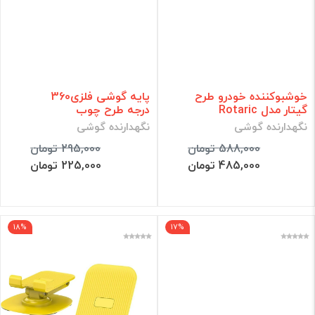
خوشبوکننده خودرو طرح
پایه گوشی فلزی360
گیتار مدل Rotaric
درجه طرح چوب
نگهدارنده گوشی
نگهدارنده گوشی
588,000 تومان
295,000 تومان
485,000 تومان
225,000 تومان
18%
17%