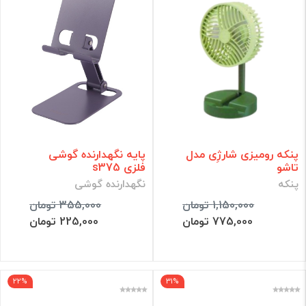
پنکه رومیزی شارژِی مدل
پایه نگهدارنده گوشی
تاشو
فلزی s375
پنکه
نگهدارنده گوشی
1,150,000 تومان
355,000 تومان
775,000 تومان
225,000 تومان
22%
31%