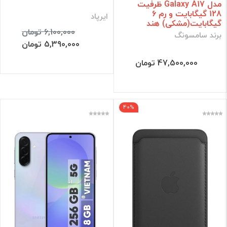
مدل Galaxy A17 ظرفیت
128 گیگابایت و رم 6
ایرپاد
گیگابایت(مشکی) هند
6,100,000 تومان
برند سامسونگ
5,390,000 تومان
47,500,000 تومان
40%