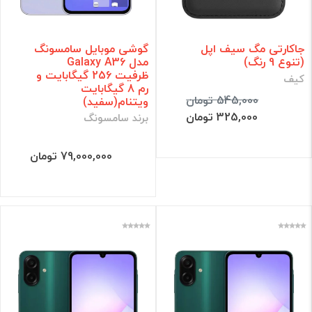
جاکارتی مگ سیف اپل
گوشی موبایل سامسونگ
(تنوع 9 رنگ)
مدل Galaxy A36
ظرفیت 256 گیگابایت و
کیف
رم 8 گیگابایت
545,000 تومان
ویتنام(سفید)
325,000 تومان
برند سامسونگ
79,000,000 تومان