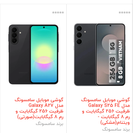
موبایل شاپ 69
اسپیکر 📻
کارت حافظه 💾
اکسسوری ✨
جاسویچی 🔑
شارژر 🔌
هدست🎧
موبایل 📱
کامپیوتر💻
پاوربانک 🔋
ساعت هوشمند ⌚
رینگ لایت ⍥
گارد 📱
گوشی موبایل سامسونگ
گوشی موبایل سامسونگ
مدل Galaxy S25 FE
مدل Galaxy A27
برند
ظرفیت 256 گیگابایت و
ظرفیت 256 گیگابایت و
رم 8 گیگابایت -
رم 8 گیگابایت(صورتی)
ویتنام(مشکی)
برند سامسونگ
فقط کالاهای موجود
برند سامسونگ