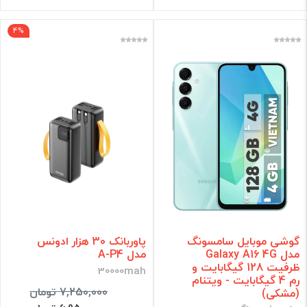
4%
گوشی موبایل سامسونگ
پاوربانک 30 هزار ادونس
مدل Galaxy A16 4G
مدل A-P4
ظرفیت 128 گیگابایت و
30000mah
رم 4 گیگابایت - ویتنام
7,250,000 تومان
(مشکی)