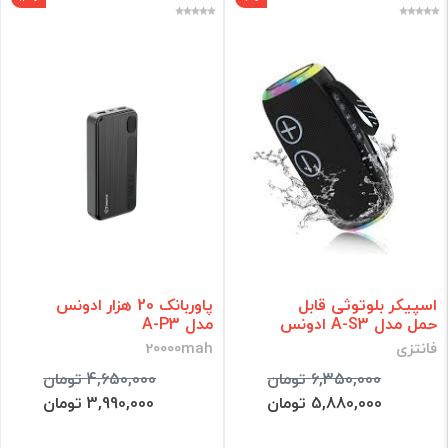
اسپیکر بلوتوثی قابل
پاوربانک 20 هزار ادونس
حمل مدل A-S3 ادونس
مدل A-P3
فانتزی
20000mah
6,350,000 تومان
4,650,000 تومان
5,880,000 تومان
3,990,000 تومان