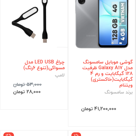
گوشی موبایل سامسونگ
چراغ LED USB مدل
مدل Galaxy A17 ظرفیت
مسواکی(تنوع 6رنگ)
128 گیگابایت و رم 4
لامپ
گیگابایت(خاکستری)
53,000 تومان
ویتنام
28,000 تومان
برند سامسونگ
41,200,000 تومان
14%
7%